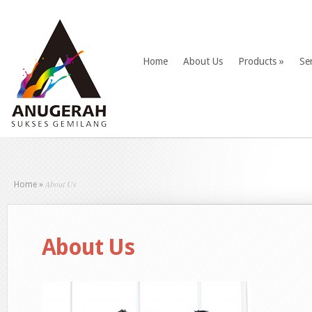
Home
About Us
Products
»
Se
About Us
Home
»
About Us